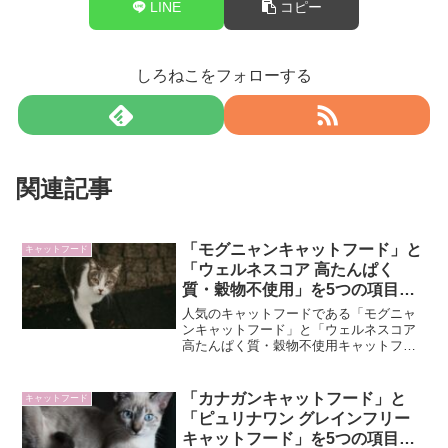
LINE
コピー
しろねこをフォローする
関連記事
「モグニャンキャットフード」と
キャットフード
「ウェルネスコア 高たんぱく
質・穀物不使用」を5つの項目で
比較！
人気のキャットフードである「モグニャ
ンキャットフード」と「ウェルネスコア
高たんぱく質・穀物不使用キャットフー
ド」を5つの項目で比較してみました。今
回は、キャットフードを購入する際に目
安となる「1.基本情報」「2.価格」「3.安
「カナガンキャットフード」と
キャットフード
全性」「4....
「ピュリナワン グレインフリー
キャットフード」を5つの項目で