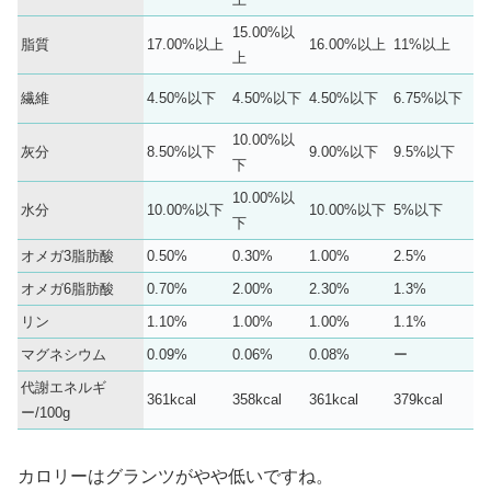
15.00%以
脂質
17.00%以上
16.00%以上
11%以上
上
繊維
4.50%以下
4.50%以下
4.50%以下
6.75%以下
10.00%以
灰分
8.50%以下
9.00%以下
9.5%以下
下
10.00%以
水分
10.00%以下
10.00%以下
5%以下
下
オメガ3脂肪酸
0.50%
0.30%
1.00%
2.5%
オメガ6脂肪酸
0.70%
2.00%
2.30%
1.3%
リン
1.10%
1.00%
1.00%
1.1%
マグネシウム
0.09%
0.06%
0.08%
ー
代謝エネルギ
361kcal
358kcal
361kcal
379kcal
ー/100g
カロリーはグランツがやや低いですね。