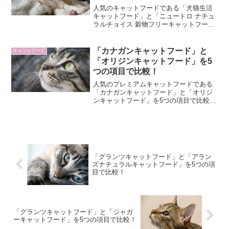
較！
人気のキャットフードである「犬猫生活
キャットフード」と「ニュートロ ナチュ
ラルチョイス 穀物フリーキャットフー
ド」を5つの項目で比較してみました。今
回は、キャットフードを購入する際に目
安となる「1.基本情報」「2.価格」「3.安
「カナガンキャットフード」と
キャットフード
全性」「4....
「オリジンキャットフード」を5
つの項目で比較！
人気のプレミアムキャットフードである
「カナガンキャットフード」と「オリジ
ンキャットフード」を5つの項目で比較し
てみました。今回は、キャットフードを
購入する際に目安となる「1.基本情報」
「2.価格」「3.安全性」「4.動物性原料」
「5.主成分...
「グランツキャットフード」と「アラン
ズナチュラルキャットフード」を5つの項
目で比較！
「グランツキャットフード」と「ジャガ
ーキャットフード」を5つの項目で比較！