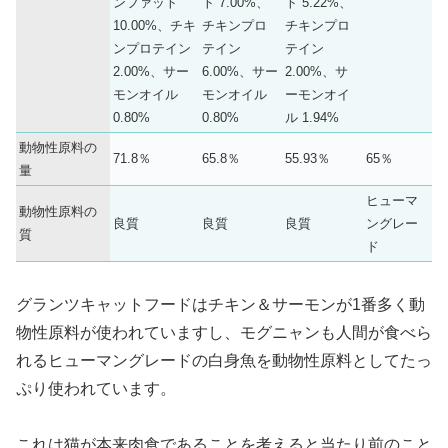
ンファット
ト 7.00%、
ト 5.22%、
10.00%、チキ
チキンプロ
チキンプロ
ンプロテイン
テイン
テイン
2.00%、サー
6.00%、サー
2.00%、サ
モンオイル
モンオイル
ーモンオイ
0.80%
0.80%
ル 1.94%
動物性原料の
71.8％
65.8％
55.93％
65％
量
ヒューマ
動物性原料の
良質
良質
良質
ングレー
質
ド
グランツキャットフードはチキン＆サーモンが1番多く動
物性原料が使われていますし、モグニャンも人間が食べら
れるヒューマングレードの白身魚を動物性原料としてたっ
ぷり使われています。
これは猫が本来肉食であることを考えると当たり前のこと