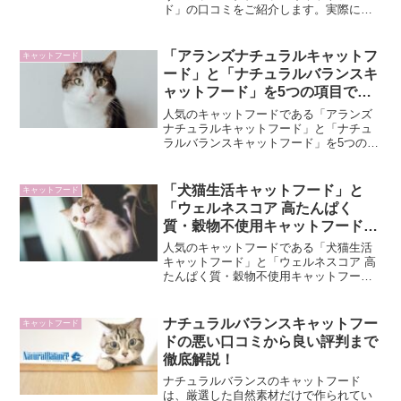
ド」の口コミをご紹介します。実際に調
べてみると、少ないですがいくつかの口
コミがありました。ここではあくまでも
中立的な立場で嘘なく真実を伝えていけ
「アランズナチュラルキャットフ
キャットフード
たらと思います。「アランズ...
ード」と「ナチュラルバランスキ
ャットフード」を5つの項目で比
較！
人気のキャットフードである「アランズ
ナチュラルキャットフード」と「ナチュ
ラルバランスキャットフード」を5つの項
目で比較してみました。今回は、キャッ
トフードを購入する際に目安となる「1.
基本情報」「2.価格」「3.安全性」「4.動
「犬猫生活キャットフード」と
キャットフード
物性原料」「...
「ウェルネスコア 高たんぱく
質・穀物不使用キャットフード」
を5つの項目で比較！
人気のキャットフードである「犬猫生活
キャットフード」と「ウェルネスコア 高
たんぱく質・穀物不使用キャットフー
ド」を5つの項目で比較してみました。今
回は、キャットフードを購入する際に目
安となる「1.基本情報」「2.価格」「3.安
ナチュラルバランスキャットフー
キャットフード
全性」「4.動...
ドの悪い口コミから良い評判まで
徹底解説！
ナチュラルバランスのキャットフード
は、厳選した自然素材だけで作られてい