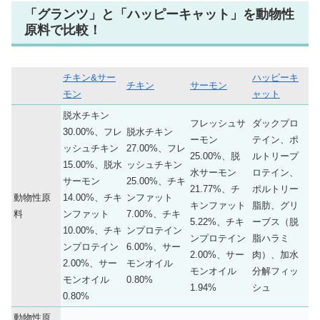
「グランツ」と「ハッピーキャット」を動物性
原料で比較！
チキン&サー
ハッピーキ
チキン
サーモン
モン
ャット
脱水チキン
フレッシュサ
ダックプロ
30.00%、フレ
脱水チキン
ーモン
テイン、ポ
ッシュチキン
27.00%、フレ
25.00%、脱
ルトリープ
15.00%、脱水
ッシュチキン
水サーモン
ロテイン、
サーモン
25.00%、チキ
21.77%、チ
ポルトリー
動物性原
14.00%、チキ
ンファット
キンファット
脂肪、グリ
料
ンファット
7.00%、チキ
5.22%、チキ
ーブス（脱
10.00%、チキ
ンプロテイン
ンプロテイン
脂ハラミ
ンプロテイン
6.00%、サー
2.00%、サー
肉）、加水
2.00%、サー
モンオイル
モンオイル
分解フィッ
モンオイル
0.80%
1.94%
シュ
0.80%
動物性原