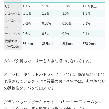
リン
1.1%
1.0%
1.0％
1.0％以上
カルシウム
１.6％
1.2％
1.3％
1.3％
マグネシウ
0.09％
0.06%
0.08％
0.1%
ム
ナトリウム
0.6％
0.6％
0.9％
0.1％
代謝エネル
361kcal
358kcal
361kcal
378.0kcal
ギー/100g
タンパク質もカロリーも大きな違いはないですね。
※ハッピーキャットのドライフードでは、保証成分として
表示されているタンパク質量のおよそ90%は、肉や魚など
の動物性タンパク質由来です
グランツもハッピーキャット「カリナリー ファームダッ
ク」もタンパク質と脂質のバランスがいいです。