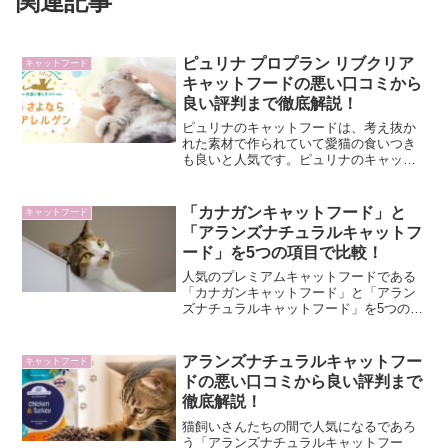
関連記事
ピュリナ プロプラン リブクリア
キャットフード
キャットフードの悪い口コミから
良い評判まで徹底解説！
ピュリナのキャットフードは、考え抜か
れた素材で作られていて愛猫の食いつき
も良いと人気です。ピュリナのキャット
フードにはいろんな種類がありますがそ
の中でも注目の「ピュリナ プロプラン リ
ブクリア」の口コミをご紹介したいと思
「カナガンキャットフード」と
キャットフード
います。実際に調べて...
「アランズナチュラルキャットフ
ード」を5つの項目で比較！
人気のプレミアムキャットフードである
「カナガンキャットフード」と「アラン
ズナチュラルキャットフード」を5つの項
目で比較してみました。今回は、キャッ
トフードを購入する際に目安となる「1.
基本情報」「2.価格」「3.安全性」「4.動
アランズナチュラルキャットフー
キャットフード
物性原料」「...
ドの悪い口コミから良い評判まで
徹底解説！
猫飼いさんたちの間で人気になるであろ
う「アランズナチュラルキャットフー