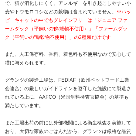
で、猫が消化しにくく、アレルギーを引き起こしやすい小
麦やトウモロコシなどの穀物は含まれていません。
※ハッ
ピーキャットの中でもグレインフリーは「ジュニア ファ
ームダック（平飼いの鴨/穀物不使用）」「ファームダッ
ク（平飼いの鴨/穀物不使用）」の2種類だけです
また、人工保存料、香料、着色料も不使用なので安心して
猫に与えられます。
グランツの製造工場は、FEDIAF（欧州ペットフード工業
会連合）の厳しいガイドラインを遵守した施設にて製造さ
れている上に、AAFCO（米国飼料検査官協会）の基準も
満たしています。
また工場出荷の前には外部機関による衛生検査を実施して
おり、大切な家族のごはんだから、グランツは厳格な品質