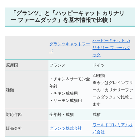
「グランツ」と「ハッピーキャット カリナリ
ー ファームダック」を基本情報で比較！
ハッピーキャット カ
グランツキャットフー
リナリー ファームダ
ド
ック
原産国
フランス
ドイツ
23種類
・チキン＆サーモン全
※今回はグレインフリ
年齢
種類
ーの「カリナリーファ
・チキン成猫用
ームダック」で比較し
・サーモン成猫用
ます
対応年齢
全年齢・成猫
成猫
ワールドプレミアム株
販売会社
グランツ株式会社
式会社