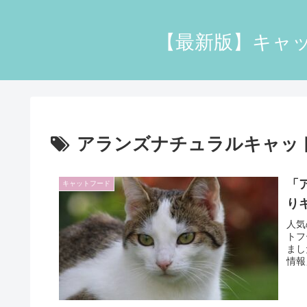
【最新版】キャッ
アランズナチュラルキャッ
「
キャットフード
り
人気
トフ
まし
情報