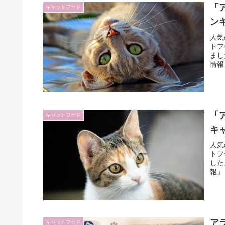
「
キャットフード
ン
人気
トフ
まし
情報
「
キャットフード
キ
人気
トフ
した
報」
ア
キャットフード