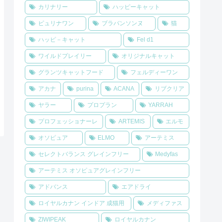
カリナリー
ハッピーキャット
ピュリナワン
ブラバンソンヌ
猫
ハッピ－キャット
Fel d1
ワイルドプレイリー
オリジナルキャット
グランツキャットフード
フェルディーワン
アカナ
purina
ACANA
リブクリア
ヤラー
プロプラン
YARRAH
プロフェッショナーレ
ARTEMIS
エルモ
オソピュア
ELMO
アーテミス
セレクトバランス グレインフリー
Medyfas
アーテミス オソピュアグレインフリー
アドバンス
エアドライ
ロイヤルカナン インドア 成猫用
メディファス
ZIWIPEAK
ロイヤルカナン