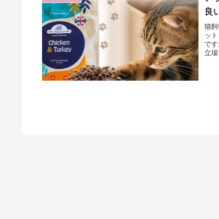
良
猫飼
ット
です
立場