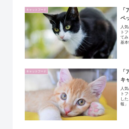
「
キャットフード
ペ
人気
トフ
てみ
基本
「
キャットフード
キ
人気
トフ
した
報」