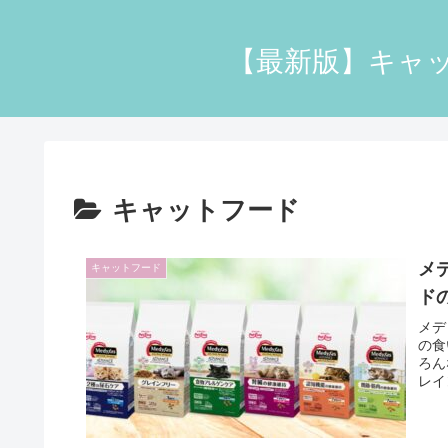
【最新版】キャッ
キャットフード
メ
キャットフード
ド
メデ
の食
ろん
レイ