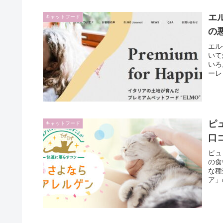
エ
キャットフード
の
エル
いて
いろ
ーレ
ピ
キャットフード
口
ピュ
の食
な種
ア」