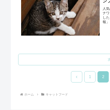
ン
人気
ナワ
した
報」
前
1
2
へ
ホーム
キャットフード