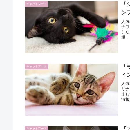
「
キャットフード
ン
人気
ナワ
した
報」
「
キャットフード
イ
人気
リナ
まし
情報
「
キャットフード