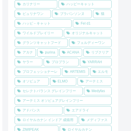
カリナリー
ハッピーキャット
ピュリナワン
ブラバンソンヌ
猫
ハッピ－キャット
Fel d1
ワイルドプレイリー
オリジナルキャット
グランツキャットフード
フェルディーワン
アカナ
purina
ACANA
リブクリア
ヤラー
プロプラン
YARRAH
プロフェッショナーレ
ARTEMIS
エルモ
オソピュア
ELMO
アーテミス
セレクトバランス グレインフリー
Medyfas
アーテミス オソピュアグレインフリー
アドバンス
エアドライ
ロイヤルカナン インドア 成猫用
メディファス
ZIWIPEAK
ロイヤルカナン