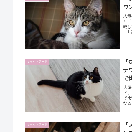
ワ
人気
と「
較し
「1
「
キャットフード
ナ
で
人気
ド」
で比
なる
「
キャットフード